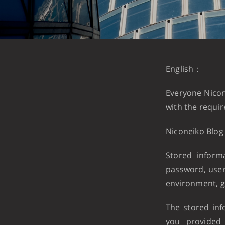
English：
Everyone Nicon
with the requi
Niconeiko Blog 
Stored inform
password, user
environment, ge
The stored inf
you provided 