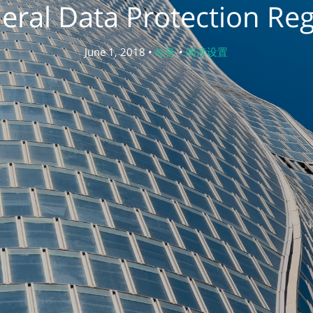
eral Data Protection Reg
June 1, 2018 •
站务
•
阅读设置