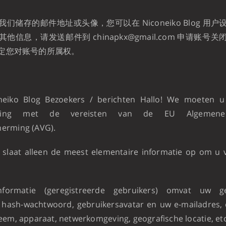
们储存的邮件地址或头像，您可以在 Niconeiko Blog 用
他信息，请发送邮件到 chinapkx@gmail.com 申请账号
定您对账号的所属权。
neiko Blog Bezoekers / berichten Hallo! We moeten u
mming met de vereisten van de EU Algemene 
erming (AVG).
 slaat alleen de meest elementaire informatie op om u 
nformatie (geregistreerde gebruikers) omvat uw ge
hash-wachtwoord, gebruikersavatar en uw e-mailadres, 
eem, apparaat, netwerkomgeving, geografische locatie, etc