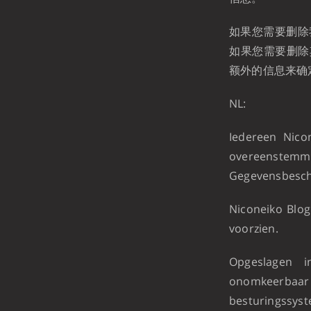
如果您需要删除我
如果您需要删除其
额外的信息来确
NL:
Iedereen Nico
overeenste
Gegevensbesch
Niconeiko Blog
voorzien.
Opgeslagen i
onomkeerbaar 
besturingssyst