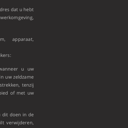
dres dat u hebt
etwerkomgeving,
m, apparaat,
kers:
 wanneer u uw
 in uw zeldzame
trekken, tenzij
ebied of met uw
u dit doen in de
lt verwijderen,