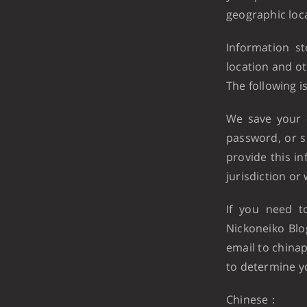
geographic loca
Information st
location and o
The following i
We save your 
password, or se
provide this in
jurisdiction or
If you need t
Nickoneiko Blo
email to china
to determine y
Chinese：