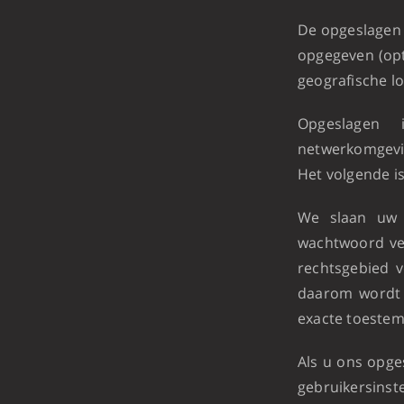
De opgeslagen 
opgegeven (opt
geografische lo
Opgeslagen 
netwerkomgevin
Het volgende i
We slaan uw 
wachtwoord ver
rechtsgebied v
daarom wordt v
exacte toeste
Als u ons opges
gebruikersinst