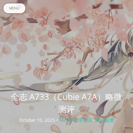
MENU
全志 A733（Cubie A7A）略微
测评
October 10, 2025 •
Nico 的日常生活
•
阅读设置