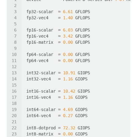
fp32-scalar
  = 
6.61
fp32-vec4
    = 
1.40
fp16-scalar
  = 
6.03
fp16-vec4
    = 
3.42
fp16-matrix
  = 
0.00
fp64-scalar
  = 
0.00
fp64-vec4
    = 
0.00
int32-scalar
 = 
10.91
int32-vec4
   = 
1.16
int16-scalar
 = 
10.42
int16-vec4
   = 
1.16
int64-scalar
 = 
4.69
int64-vec4
   = 
0.27
int8-dotprod
 = 
72.32
int8-matrix
  = 
0.00