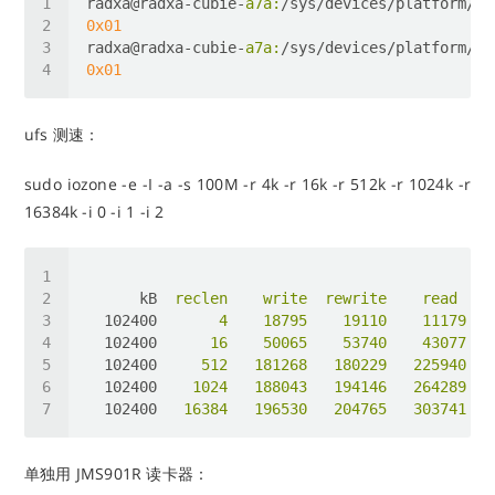
radxa@radxa-cubie-
a7a:
/sys/devices/platform/so
0x01
radxa@radxa-cubie-
a7a:
/sys/devices/platform/so
0x01
ufs 测速：
sudo iozone -e -I -a -s 100M -r 4k -r 16k -r 512k -r 1024k -r
16384k -i 0 -i 1 -i 2
kB
reclen    write  rewrite    read    
102400
4    18795    19110    11179   
102400
16    50065    53740    43077   
102400
512   181268   180229   225940   
102400
1024   188043   194146   264289   
102400
16384   196530   204765   303741   
单独用 JMS901R 读卡器：