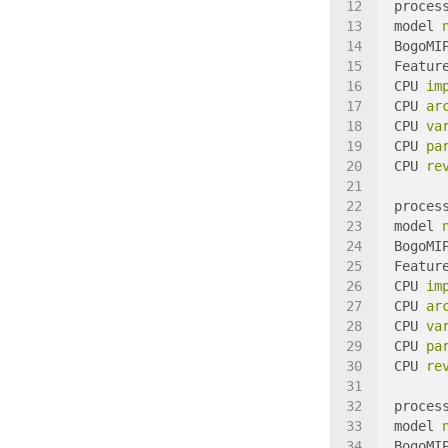
proces
model
BogoMI
Featur
CPU
im
CPU
ar
CPU
va
CPU
pa
CPU
re
proces
model
BogoMI
Featur
CPU
im
CPU
ar
CPU
va
CPU
pa
CPU
re
proces
model
BogoMI