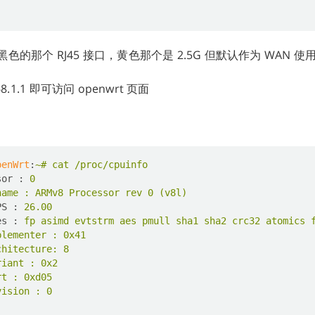
的那个 RJ45 接口，黄色那个是 2.5G 但默认作为 WAN 使
8.1.1 即可访问 openwrt 页面
penWrt
:
~# cat /proc/cpuinfo
sor
 : 
0
name : ARMv8 Processor rev 0 (v8l)
PS
 : 
26.00
es
 : 
fp asimd evtstrm aes pmull sha1 sha2 crc32 atomics 
plementer : 0x41
chitecture: 8
riant : 0x2
rt : 0xd05
vision : 0