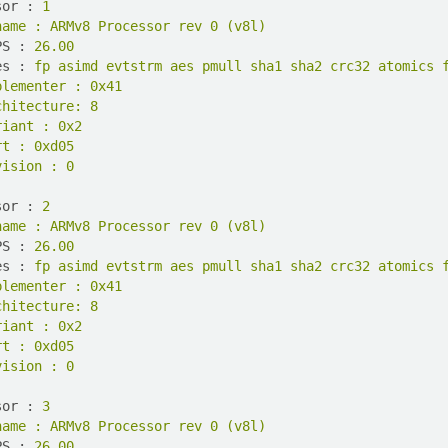
sor
 : 
1
name : ARMv8 Processor rev 0 (v8l)
PS
 : 
26.00
es
 : 
fp asimd evtstrm aes pmull sha1 sha2 crc32 atomics 
plementer : 0x41
chitecture: 8
riant : 0x2
rt : 0xd05
vision : 0
sor
 : 
2
name : ARMv8 Processor rev 0 (v8l)
PS
 : 
26.00
es
 : 
fp asimd evtstrm aes pmull sha1 sha2 crc32 atomics 
plementer : 0x41
chitecture: 8
riant : 0x2
rt : 0xd05
vision : 0
sor
 : 
3
name : ARMv8 Processor rev 0 (v8l)
PS
 : 
26.00