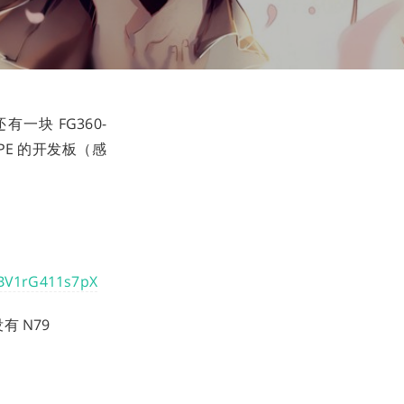
一块 FG360-
PE 的开发板（感
o/BV1rG411s7pX
有 N79