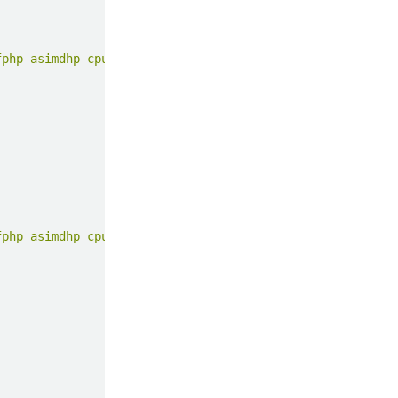
fphp asimdhp cpuid asimdrdm lrcpc dcpop asimddp
fphp asimdhp cpuid asimdrdm lrcpc dcpop asimddp