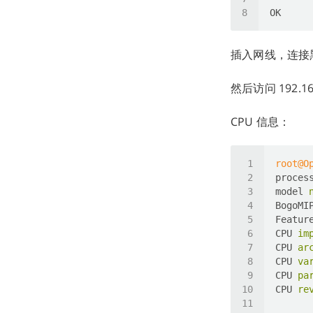
OK
插入网线，连接黑色
然后访问 192.16
CPU 信息：
root@O
proces
model
BogoMI
Featur
CPU
im
CPU
ar
CPU
va
CPU
pa
CPU
re