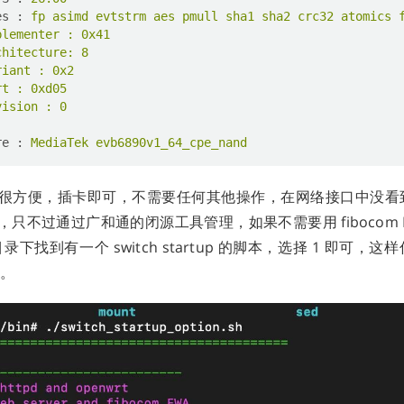
es
 : 
fp asimd evtstrm aes pmull sha1 sha2 crc32 atomics 
plementer : 0x41
chitecture: 8
riant : 0x2
rt : 0xd05
vision : 0
re
 : 
MediaTek evb6890v1_64_cpe_nand
很方便，插卡即可，不需要任何其他操作，在网络接口中没看到 
只不过通过广和通的闭源工具管理，如果不需要用 fibocom 
目录下找到有一个 switch startup 的脚本，选择 1 即可，这
了。