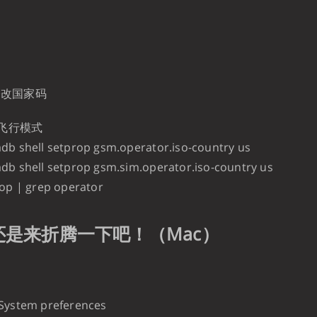
时修改国家码
飞行模式
db shell setprop gsm.operator.iso-country us
db shell setprop gsm.sim.operator.iso-country us
rop | grep operator
还是来折腾一下吧！（Mac）
System preferences