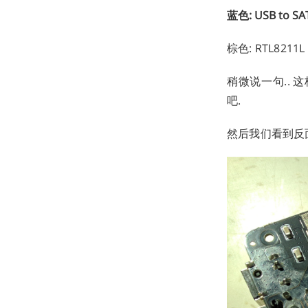
蓝色: USB to S
棕色: RTL8211
稍微说一句.. 
吧.
然后我们看到反面..